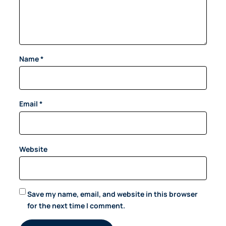
Name
*
Email
*
Website
Save my name, email, and website in this browser
for the next time I comment.