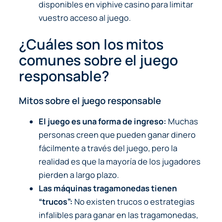
disponibles en viphive casino para limitar
vuestro acceso al juego.
¿Cuáles son los mitos
comunes sobre el juego
responsable?
Mitos sobre el juego responsable
El juego es una forma de ingreso:
Muchas
personas creen que pueden ganar dinero
fácilmente a través del juego, pero la
realidad es que la mayoría de los jugadores
pierden a largo plazo.
Las máquinas tragamonedas tienen
“trucos”:
No existen trucos o estrategias
infalibles para ganar en las tragamonedas,