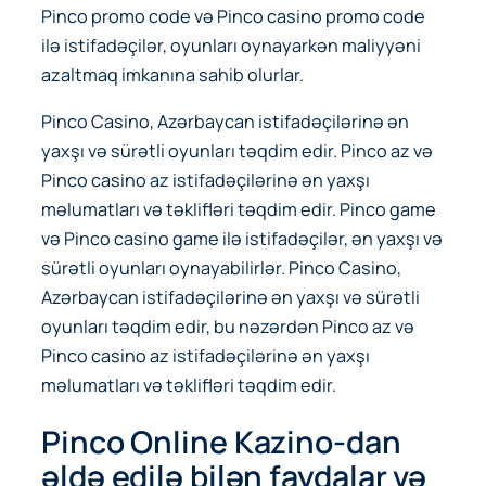
Pinco promo code və Pinco casino promo code
ilə istifadəçilər, oyunları oynayarkən maliyyəni
azaltmaq imkanına sahib olurlar.
Pinco Casino, Azərbaycan istifadəçilərinə ən
yaxşı və sürətli oyunları təqdim edir. Pinco az və
Pinco casino az istifadəçilərinə ən yaxşı
məlumatları və təklifləri təqdim edir. Pinco game
və Pinco casino game ilə istifadəçilər, ən yaxşı və
sürətli oyunları oynayabilirlər. Pinco Casino,
Azərbaycan istifadəçilərinə ən yaxşı və sürətli
oyunları təqdim edir, bu nəzərdən Pinco az və
Pinco casino az istifadəçilərinə ən yaxşı
məlumatları və təklifləri təqdim edir.
Pinco Online Kazino-dan
əldə edilə bilən faydalar və