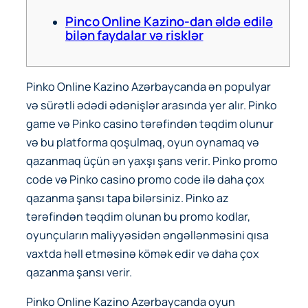
Pinco Online Kazino-dan əldə edilə
bilən faydalar və risklər
Pinko Online Kazino Azərbaycanda ən populyar
və sürətli ədədi ədənişlər arasında yer alır. Pinko
game və Pinko casino tərəfindən təqdim olunur
və bu platforma qoşulmaq, oyun oynamaq və
qazanmaq üçün ən yaxşı şans verir. Pinko promo
code və Pinko casino promo code ilə daha çox
qazanma şansı tapa bilərsiniz. Pinko az
tərəfindən təqdim olunan bu promo kodlar,
oyunçuların maliyyəsidən əngəllənməsini qısa
vaxtda həll etməsinə kömək edir və daha çox
qazanma şansı verir.
Pinko Online Kazino Azərbaycanda oyun