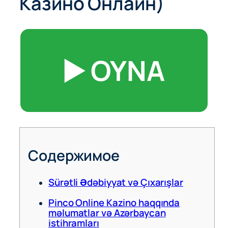
Казино Онлайн)
▶️ OYNA
Содержимое
Sürətli Ədəbiyyat və Çıxarışlar
Pinco Online Kazino haqqında
məlumatlar və Azərbaycan
istihramları