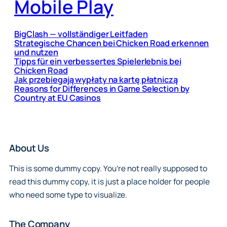
Mobile Play
BigClash — vollständiger Leitfaden
Strategische Chancen bei Chicken Road erkennen
und nutzen
Tipps für ein verbessertes Spielerlebnis bei
Chicken Road
Jak przebiegają wypłaty na kartę płatniczą
Reasons for Differences in Game Selection by
Country at EU Casinos
About Us
This is some dummy copy. You’re not really supposed to
read this dummy copy, it is just a place holder for people
who need some type to visualize.
The Company