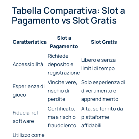
Tabella Comparativa: Slot a
Pagamento vs Slot Gratis
Slot a
Caratteristica
Slot Gratis
Pagamento
Richiede
Libero e senza
Accessibilità
deposito e
limiti di tempo
registrazione
Vincite vere,
Solo esperienza di
Esperienza di
rischio di
divertimento e
gioco
perdite
apprendimento
Certificato,
Alta, se fornito da
Fiducia nel
ma a rischio
piattaforme
software
fraudolento
affidabili
Utilizzo come