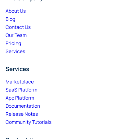
About Us
Blog
Contact Us
Our Team
Pricing
Services
Services
Marketplace
SaaS Platform
App Platform
Documentation
Release Notes
Community Tutorials