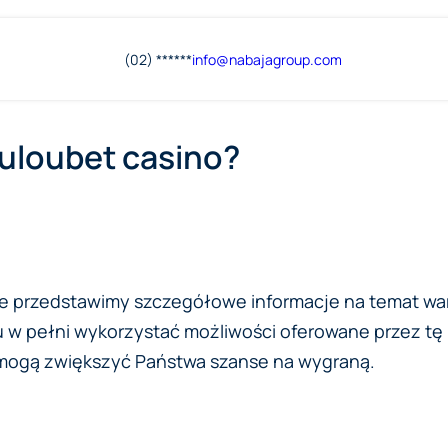
(02) ******
info@
nabajagroup
.com
ouloubet casino?
ie przedstawimy szczegółowe informacje na temat wa
w pełni wykorzystać możliwości oferowane przez tę 
e mogą zwiększyć Państwa szanse na wygraną.