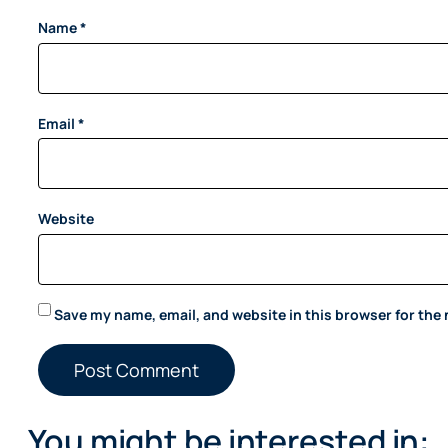
Name
*
Email
*
Website
Save my name, email, and website in this browser for the
You might be interested in: