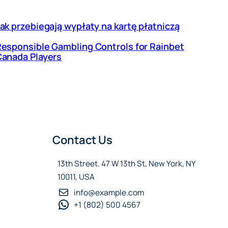
ak przebiegają wypłaty na kartę płatniczą
esponsible Gambling Controls for Rainbet
anada Players
Contact Us
13th Street. 47 W 13th St, New York, NY
10011, USA
info@example.com
+1 (802) 500 4567