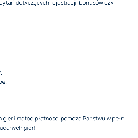
 pytań dotyczących rejestracji, bonusów czy
.
bę.
ch gier i metod płatności pomoże Państwu w pełni
 udanych gier!