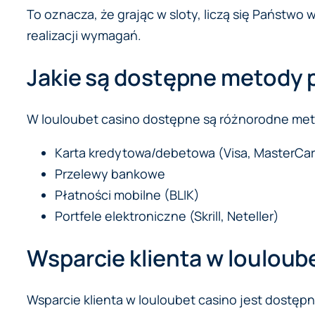
To oznacza, że ​​grając w sloty, liczą się Pańs
realizacji wymagań.
Jakie są dostępne metody 
W louloubet casino dostępne są różnorodne metod
Karta kredytowa/debetowa (Visa, MasterCa
Przelewy bankowe
Płatności mobilne (BLIK)
Portfele elektroniczne (Skrill, Neteller)
Wsparcie klienta w louloub
Wsparcie klienta w louloubet casino jest dostęp