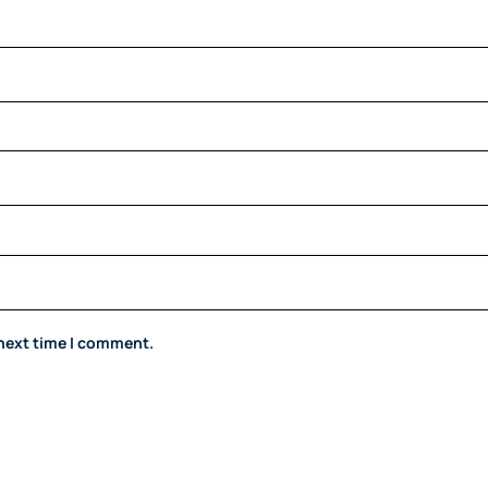
 next time I comment.