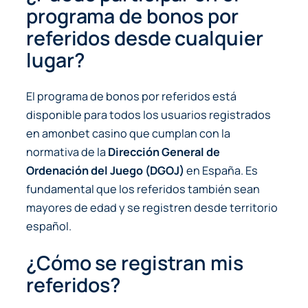
programa de bonos por
referidos desde cualquier
lugar?
El programa de bonos por referidos está
disponible para todos los usuarios registrados
en amonbet casino que cumplan con la
normativa de la
Dirección General de
Ordenación del Juego (DGOJ)
en España. Es
fundamental que los referidos también sean
mayores de edad y se registren desde territorio
español.
¿Cómo se registran mis
referidos?