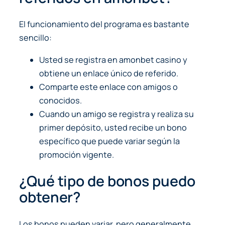
El funcionamiento del programa es bastante
sencillo:
Usted se registra en amonbet casino y
obtiene un enlace único de referido.
Comparte este enlace con amigos o
conocidos.
Cuando un amigo se registra y realiza su
primer depósito, usted recibe un bono
específico que puede variar según la
promoción vigente.
¿Qué tipo de bonos puedo
obtener?
Los bonos pueden variar, pero generalmente