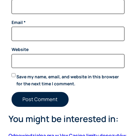
Email
*
Website
Save my name, email, and website in this browser
for the next time I comment.
You might be interested in:
Odpowiedzialna gra w Vox Casino limity depozytów