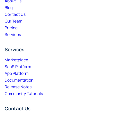
About Us
Blog
Contact Us
Our Team
Pricing
Services
Services
Marketplace
SaaS Platform
App Platform
Documentation
Release Notes
Community Tutorials
Contact Us