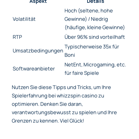
Aspekt
Details
Hoch (seltene, hohe
Volatilität
Gewinne) / Niedrig
(häufige, kleine Gewinne)
RTP
Über 96% sind vorteilhaft
Typischerweise 35x für
Umsatzbedingungen
Boni
NetEnt, Microgaming, etc.
Softwareanbieter
für faire Spiele
Nutzen Sie diese Tipps und Tricks, um Ihre
Spielerfahrung bei whizzspin casino zu
optimieren. Denken Sie daran,
verantwortungsbewusst zu spielen und Ihre
Grenzen zu kennen. Viel Glück!