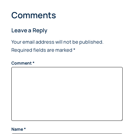
Comments
Leave a Reply
Your email address will not be published.
Required fields are marked
*
Comment
*
Name
*