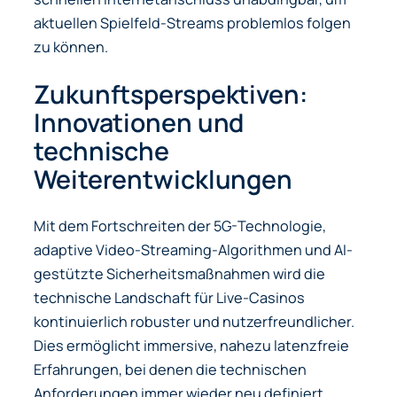
aktuellen Spielfeld-Streams problemlos folgen
zu können.
Zukunftsperspektiven:
Innovationen und
technische
Weiterentwicklungen
Mit dem Fortschreiten der 5G-Technologie,
adaptive Video-Streaming-Algorithmen und AI-
gestützte Sicherheitsmaßnahmen wird die
technische Landschaft für Live-Casinos
kontinuierlich robuster und nutzerfreundlicher.
Dies ermöglicht immersive, nahezu latenzfreie
Erfahrungen, bei denen die technischen
Anforderungen immer wieder neu definiert