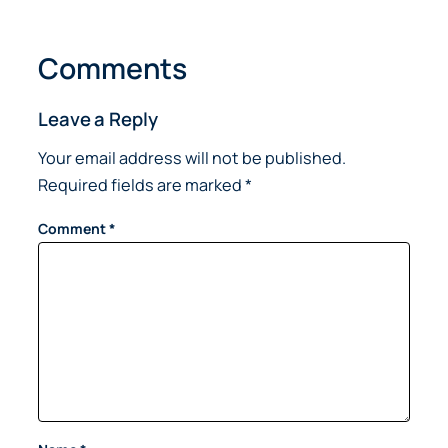
Comments
Leave a Reply
Your email address will not be published.
Required fields are marked
*
Comment
*