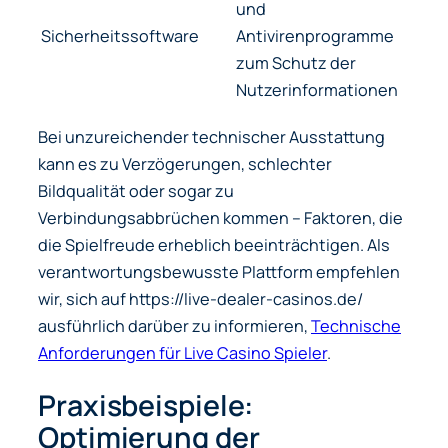
und
Sicherheitssoftware
Antivirenprogramme
zum Schutz der
Nutzerinformationen
Bei unzureichender technischer Ausstattung
kann es zu Verzögerungen, schlechter
Bildqualität oder sogar zu
Verbindungsabbrüchen kommen – Faktoren, die
die Spielfreude erheblich beeinträchtigen. Als
verantwortungsbewusste Plattform empfehlen
wir, sich auf https://live-dealer-casinos.de/
ausführlich darüber zu informieren,
Technische
Anforderungen für Live Casino Spieler
.
Praxisbeispiele:
Optimierung der