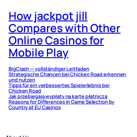
How jackpot jill
Compares with Other
Online Casinos for
Mobile Play
BigClash — vollständiger Leitfaden
Strategische Chancen bei Chicken Road erkennen
und nutzen
Tipps für ein verbessertes Spielerlebnis bei
Chicken Road
Jak przebiegają wypłaty na kartę płatniczą
Reasons for Differences in Game Selection by
Country at EU Casinos