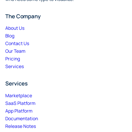
The Company
About Us
Blog
Contact Us
Our Team
Pricing
Services
Services
Marketplace
SaaS Platform
App Platform
Documentation
Release Notes