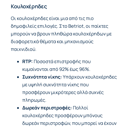
Κουλοχέρηδες
Οι κουλοχέρηδες είναι μια από τις πιο
δημοφιλείς επιλογές. Στο Betriot, οι παίκτες
μπορούν να βρουν πληθώρα κουλοχέρηδων με
διαφορετικά θέματα και μηχανισμούς
παιχνιδιού.
RTP:
Ποσοστά επιστροφής που
κυμαίνονται από 92% έως 96%.
Συχνότητα νίκης:
Υπάρχουν κουλοχέρηδες
με υψηλή συχνότητα νίκης που
προσφέρουν μικρότερες αλλά συχνές
πληρωμές.
Δωρεάν περιστροφές:
Πολλοί
κουλοχέρηδες προσφέρουν μπόνους
δωρεάν περιστροφών, που μπορεί να έχουν