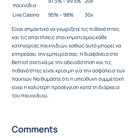
97.3% – 99.5%
20x
παιχνίδια
Live Casino
95% – 98%
30x
Είναι σημαντικό να γνωρίζετε τις πιθανότητες
και τις απαιτήσεις στοιχηματισμού κάθε
κατηγορίας παιχνιδιών, καθώς αυτό μπορεί να
επηρεάσει την εμπειρία σας. Η διαφάνεια στο
Betriot σχετικά με την αδειοδότηση και τις
πιθανότητες είναι κρίσιμη για την ασφάλεια των
παικτών. Να θυμάστε ότι η υπεύθυνη συμμετοχή
είναι η καλύτερη προσέγγιση κατά τη διάρκεια
του παιχνιδιού.
Comments