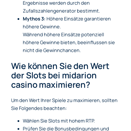
Ergebnisse werden durch den
Zufallszahlengenerator bestimmt.
Mythos 3:
Höhere Einsätze garantieren
höhere Gewinne.
Während höhere Einsätze potenziell
höhere Gewinne bieten, beeinflussen sie
nicht die Gewinnchancen.
Wie können Sie den Wert
der Slots bei midarion
casino maximieren?
Um den Wert Ihrer Spiele zu maximieren, sollten
Sie Folgendes beachten:
Wählen Sie Slots mit hohem RTP.
Prüfen Sie die Bonusbedingungen und