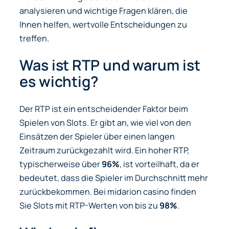
analysieren und wichtige Fragen klären, die
Ihnen helfen, wertvolle Entscheidungen zu
treffen.
Was ist RTP und warum ist
es wichtig?
Der RTP ist ein entscheidender Faktor beim
Spielen von Slots. Er gibt an, wie viel von den
Einsätzen der Spieler über einen langen
Zeitraum zurückgezahlt wird. Ein hoher RTP,
typischerweise über
96%
, ist vorteilhaft, da er
bedeutet, dass die Spieler im Durchschnitt mehr
zurückbekommen. Bei midarion casino finden
Sie Slots mit RTP-Werten von bis zu
98%
.