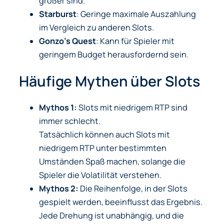
größer sind.
Starburst
: Geringe maximale Auszahlung
im Vergleich zu anderen Slots.
Gonzo’s Quest
: Kann für Spieler mit
geringem Budget herausfordernd sein.
Häufige Mythen über Slots
Mythos 1:
Slots mit niedrigem RTP sind
immer schlecht.
Tatsächlich können auch Slots mit
niedrigem RTP unter bestimmten
Umständen Spaß machen, solange die
Spieler die Volatilität verstehen.
Mythos 2:
Die Reihenfolge, in der Slots
gespielt werden, beeinflusst das Ergebnis.
Jede Drehung ist unabhängig, und die