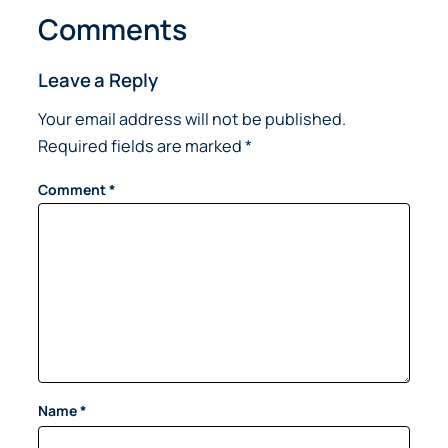
Comments
Leave a Reply
Your email address will not be published.
Required fields are marked
*
Comment
*
Name
*