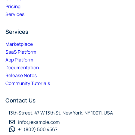
Pricing
Services
Services
Marketplace
SaaS Platform
App Platform
Documentation
Release Notes
Community Tutorials
Contact Us
13th Street. 47 W 13th St, New York, NY 10011, USA
info@example.com
+1 (802) 500 4567