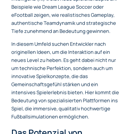
Beispiele wie
Dream League Soccer
oder
eFootball
zeigen, wie realistisches Gameplay,
authentische Teamdynamik und strategische
Tiefe zunehmend an Bedeutung gewinnen.
In diesem Umfeld suchen Entwickler nach
originellen Ideen, um die Interaktion auf ein
neues Level zu heben. Es geht dabei nicht nur
um technische Perfektion, sondern auch um
innovative Spielkonzepte, die das
Gemeinschaftsgefühl stärken und ein
intensives Spielerlebnis bieten. Hier kommt die
Bedeutung von spezialisierten Plattformen ins
Spiel, die immersive, qualitativ hochwertige
Fußballsimulationen ermöglichen.
Das Potenzial von