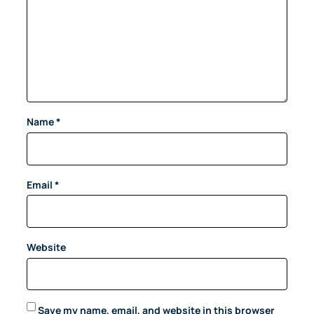
Name
*
Email
*
Website
Save my name, email, and website in this browser