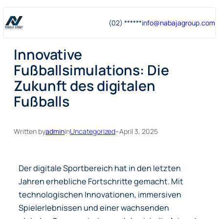
Skip
Skip
(02) ******
info@
nabajagroup
.com
to
to
content
content
Innovative
Fußballsimulations: Die
Zukunft des digitalen
Fußballs
Written by
admin
in
Uncategorized
–
April 3, 2025
Der digitale Sportbereich hat in den letzten
Jahren erhebliche Fortschritte gemacht. Mit
technologischen Innovationen, immersiven
Spielerlebnissen und einer wachsenden