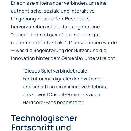
Erlebnisse miteinander verbinden, um eine
authentische, soziale und interaktive
Umgebung zu schaffen. Besonders
hervorzuheben ist die dort angebotene
“soccer-themed game”
, die in einem gut
recherchierten Test als
“lit”
beschrieben wurde
— was die Begeisterung der Nutzer und die
Innovation hinter dem Gameplay unterstreicht.
“Dieses Spiel verbindet reale
Fankultur mit digitalen Innovationen
und schafft so ein immersive Erlebnis,
das sowohl Casual-Gamer als auch
Hardcore-Fans begeistert.”
Technologischer
Fortschritt und