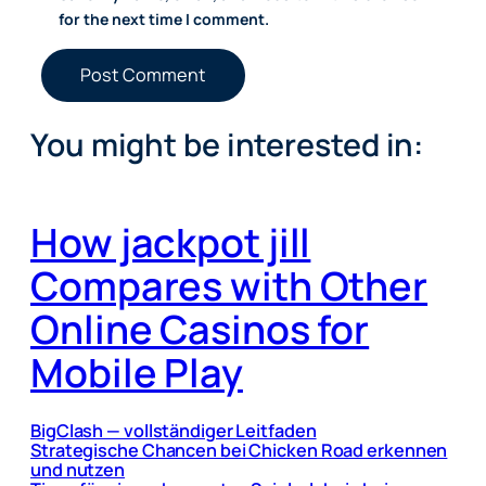
for the next time I comment.
You might be interested in:
How jackpot jill
Compares with Other
Online Casinos for
Mobile Play
BigClash — vollständiger Leitfaden
Strategische Chancen bei Chicken Road erkennen
und nutzen