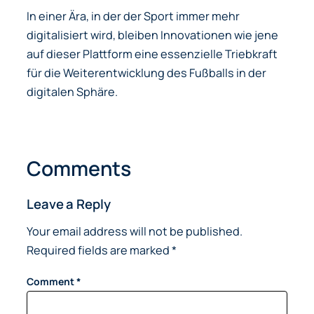
In einer Ära, in der der Sport immer mehr
digitalisiert wird, bleiben Innovationen wie jene
auf dieser Plattform eine essenzielle Triebkraft
für die Weiterentwicklung des Fußballs in der
digitalen Sphäre.
Comments
Leave a Reply
Your email address will not be published.
Required fields are marked
*
Comment
*