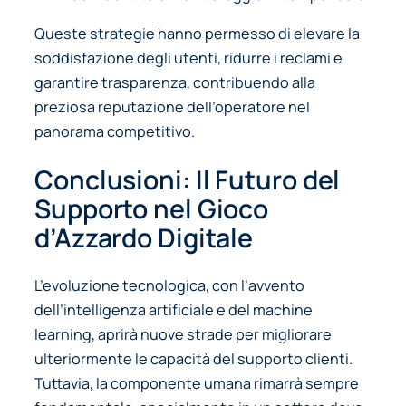
Queste strategie hanno permesso di elevare la
soddisfazione degli utenti, ridurre i reclami e
garantire trasparenza, contribuendo alla
preziosa reputazione dell’operatore nel
panorama competitivo.
Conclusioni: Il Futuro del
Supporto nel Gioco
d’Azzardo Digitale
L’evoluzione tecnologica, con l’avvento
dell’intelligenza artificiale e del machine
learning, aprirà nuove strade per migliorare
ulteriormente le capacità del supporto clienti.
Tuttavia, la componente umana rimarrà sempre