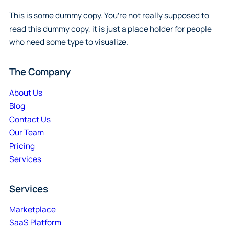
This is some dummy copy. You’re not really supposed to
read this dummy copy, it is just a place holder for people
who need some type to visualize.
The Company
About Us
Blog
Contact Us
Our Team
Pricing
Services
Services
Marketplace
SaaS Platform