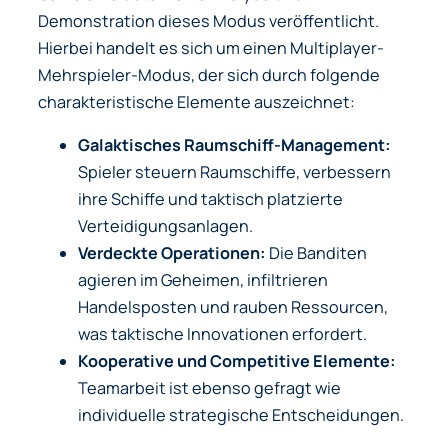
Demonstration dieses Modus veröffentlicht.
Hierbei handelt es sich um einen Multiplayer-
Mehrspieler-Modus, der sich durch folgende
charakteristische Elemente auszeichnet:
Galaktisches Raumschiff-Management:
Spieler steuern Raumschiffe, verbessern
ihre Schiffe und taktisch platzierte
Verteidigungsanlagen.
Verdeckte Operationen:
Die Banditen
agieren im Geheimen, infiltrieren
Handelsposten und rauben Ressourcen,
was taktische Innovationen erfordert.
Kooperative und Competitive Elemente:
Teamarbeit ist ebenso gefragt wie
individuelle strategische Entscheidungen.