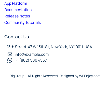
App Platform
Documentation
Release Notes
Community Tutorials
Contact Us
13th Street. 47 W 13th St, New York, NY 10011, USA
info@example.com
+1 (802) 500 4567
BigGroup – All Rights Reserved. Designed by WPEnjoy.com