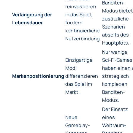
Banditen-
reinvestieren
Modus
bietet
Verlängerung der
in das Spiel,
zusätzliche
Lebensdauer
fördern
Szenarien
kontinuierliche
abseits des
Nutzerbindung.
Hauptplots.
Nur wenige
Einzigartige
Sci-Fi-Games
Modi
haben einen 
Markenpositionierung
differenzieren
strategisch
das Spiel im
komplexen
Markt.
Banditen-
Modus.
Der Einsatz
Neue
eines
Gameplay-
Weltraum-