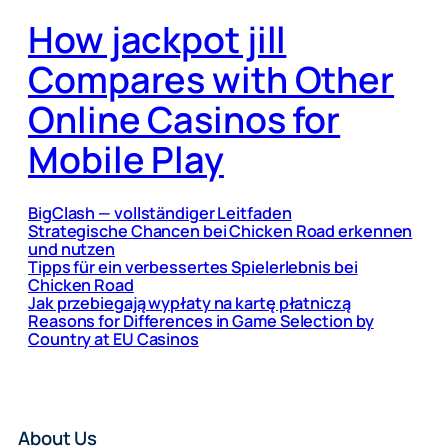
How jackpot jill
Compares with Other
Online Casinos for
Mobile Play
BigClash — vollständiger Leitfaden
Strategische Chancen bei Chicken Road erkennen
und nutzen
Tipps für ein verbessertes Spielerlebnis bei
Chicken Road
Jak przebiegają wypłaty na kartę płatniczą
Reasons for Differences in Game Selection by
Country at EU Casinos
About Us