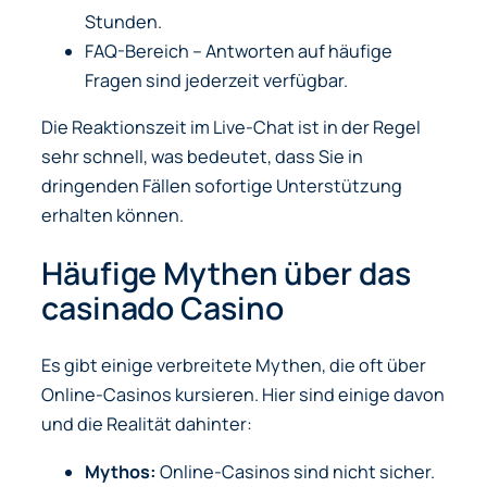
Stunden.
FAQ-Bereich – Antworten auf häufige
Fragen sind jederzeit verfügbar.
Die Reaktionszeit im Live-Chat ist in der Regel
sehr schnell, was bedeutet, dass Sie in
dringenden Fällen sofortige Unterstützung
erhalten können.
Häufige Mythen über das
casinado Casino
Es gibt einige verbreitete Mythen, die oft über
Online-Casinos kursieren. Hier sind einige davon
und die Realität dahinter:
Mythos:
Online-Casinos sind nicht sicher.