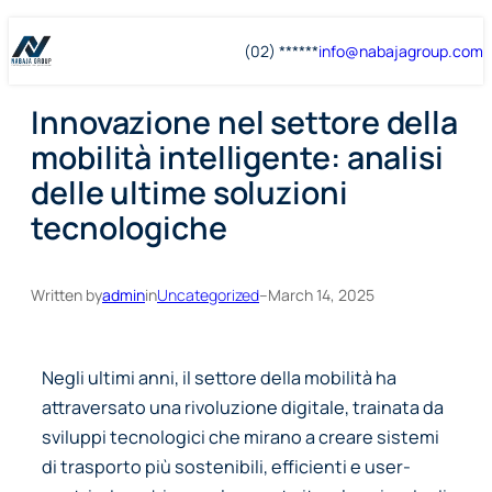
Skip
Skip
(02) ******
info@
nabajagroup
.com
to
to
content
content
Innovazione nel settore della
mobilità intelligente: analisi
delle ultime soluzioni
tecnologiche
Written by
admin
in
Uncategorized
–
March 14, 2025
Negli ultimi anni, il settore della mobilità ha
attraversato una rivoluzione digitale, trainata da
sviluppi tecnologici che mirano a creare sistemi
di trasporto più sostenibili, efficienti e user-