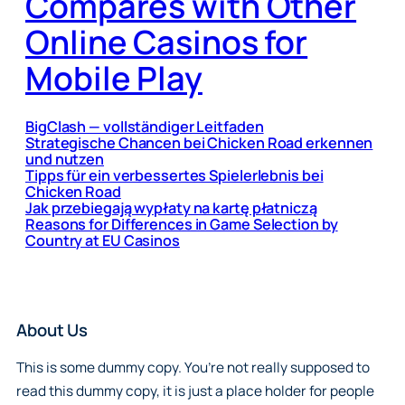
Compares with Other
Online Casinos for
Mobile Play
BigClash — vollständiger Leitfaden
Strategische Chancen bei Chicken Road erkennen
und nutzen
Tipps für ein verbessertes Spielerlebnis bei
Chicken Road
Jak przebiegają wypłaty na kartę płatniczą
Reasons for Differences in Game Selection by
Country at EU Casinos
About Us
This is some dummy copy. You’re not really supposed to
read this dummy copy, it is just a place holder for people