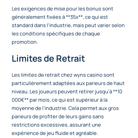
Les exigences de mise pour les bonus sont
généralement fixées à **35x**, ce qui est
standard dans l’industrie, mais peut varier selon
les conditions spécifiques de chaque
promotion.
Limites de Retrait
Les limites de retrait chez wyns casino sont
particulièrement adaptées aux parieurs de haut
niveau. Les joueurs peuvent retirer jusqu’à **10
000€** par mois, ce qui est supérieur à la
moyenne de l’industrie. Cela permet aux gros
parieurs de profiter de leurs gains sans
restrictions excessives, assurant une
expérience de jeu fluide et agréable.