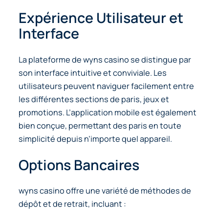
Expérience Utilisateur et
Interface
La plateforme de wyns casino se distingue par
son interface intuitive et conviviale. Les
utilisateurs peuvent naviguer facilement entre
les différentes sections de paris, jeux et
promotions. L’application mobile est également
bien conçue, permettant des paris en toute
simplicité depuis n’importe quel appareil.
Options Bancaires
wyns casino offre une variété de méthodes de
dépôt et de retrait, incluant :