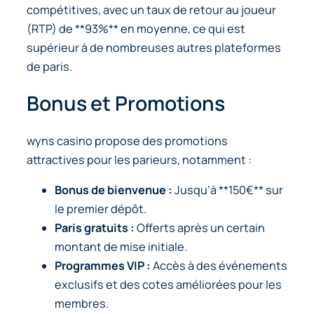
compétitives, avec un taux de retour au joueur
(RTP) de **93%** en moyenne, ce qui est
supérieur à de nombreuses autres plateformes
de paris.
Bonus et Promotions
wyns casino propose des promotions
attractives pour les parieurs, notamment :
Bonus de bienvenue :
Jusqu’à **150€** sur
le premier dépôt.
Paris gratuits :
Offerts après un certain
montant de mise initiale.
Programmes VIP :
Accès à des événements
exclusifs et des cotes améliorées pour les
membres.