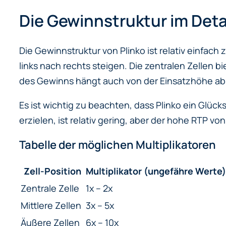
Die Gewinnstruktur im Deta
Die Gewinnstruktur von Plinko ist relativ einfa
links nach rechts steigen. Die zentralen Zellen
des Gewinns hängt auch von der Einsatzhöhe ab. 
Es ist wichtig zu beachten, dass Plinko ein Glück
erzielen, ist relativ gering, aber der hohe RTP
Tabelle der möglichen Multiplikatoren
Zell-Position
Multiplikator (ungefähre Werte)
Zentrale Zelle
1x – 2x
Mittlere Zellen
3x – 5x
Äußere Zellen
6x – 10x