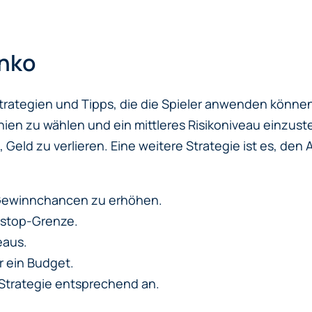
inko
e Strategien und Tipps, die die Spieler anwenden kön
inien zu wählen und ein mittleres Risikoniveau einzust
Geld zu verlieren. Eine weitere Strategie ist es, den
 Gewinnchancen zu erhöhen.
tstop-Grenze.
eaus.
r ein Budget.
Strategie entsprechend an.