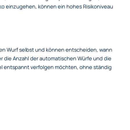
isiko einzugehen, können ein hohes Risikoniveau
eden Wurf selbst und können entscheiden, wann
er die Anzahl der automatischen Würfe und die
iel entspannt verfolgen möchten, ohne ständig