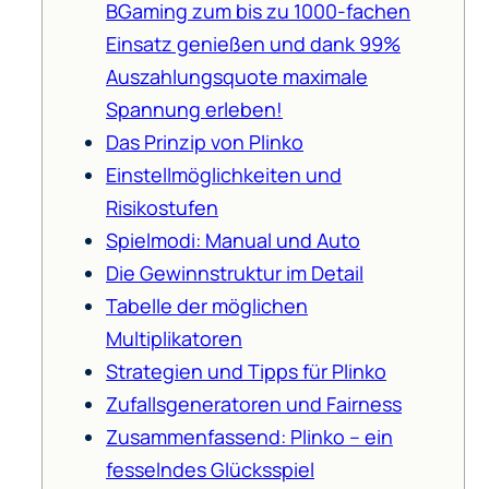
BGaming zum bis zu 1000-fachen
Einsatz genießen und dank 99%
Auszahlungsquote maximale
Spannung erleben!
Das Prinzip von Plinko
Einstellmöglichkeiten und
Risikostufen
Spielmodi: Manual und Auto
Die Gewinnstruktur im Detail
Tabelle der möglichen
Multiplikatoren
Strategien und Tipps für Plinko
Zufallsgeneratoren und Fairness
Zusammenfassend: Plinko – ein
fesselndes Glücksspiel