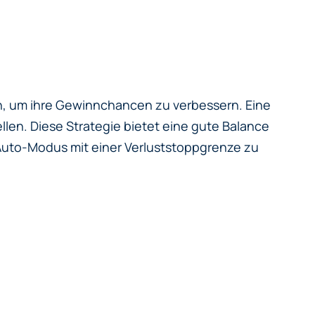
nen, um ihre Gewinnchancen zu verbessern. Eine
ellen. Diese Strategie bietet eine gute Balance
 Auto-Modus mit einer Verluststoppgrenze zu