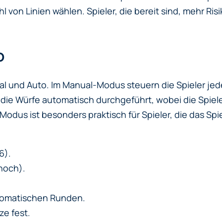
hl von Linien wählen. Spieler, die bereit sind, mehr R
o
ual und Auto. Im Manual-Modus steuern die Spieler j
n die Würfe automatisch durchgeführt, wobei die Spiel
odus ist besonders praktisch für Spieler, die das Sp
6).
 hoch).
utomatischen Runden.
e fest.