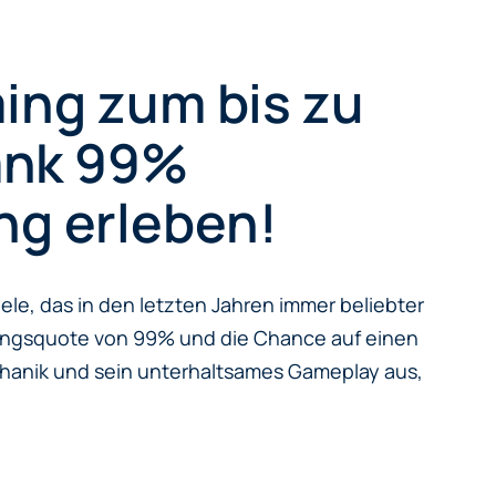
ming zum bis zu
ank 99%
g erleben!
iele, das in den letzten Jahren immer beliebter
lungsquote von 99% und die Chance auf einen
echanik und sein unterhaltsames Gameplay aus,