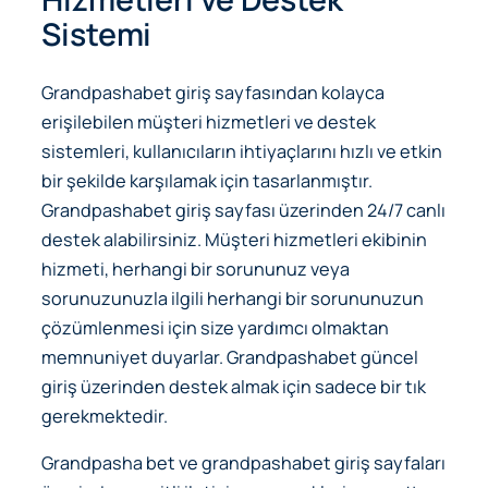
Sistemi
Grandpashabet giriş sayfasından kolayca
erişilebilen müşteri hizmetleri ve destek
sistemleri, kullanıcıların ihtiyaçlarını hızlı ve etkin
bir şekilde karşılamak için tasarlanmıştır.
Grandpashabet giriş sayfası üzerinden 24/7 canlı
destek alabilirsiniz. Müşteri hizmetleri ekibinin
hizmeti, herhangi bir sorununuz veya
sorunuzunuzla ilgili herhangi bir sorununuzun
çözümlenmesi için size yardımcı olmaktan
memnuniyet duyarlar. Grandpashabet güncel
giriş üzerinden destek almak için sadece bir tık
gerekmektedir.
Grandpasha bet ve grandpashabet giriş sayfaları