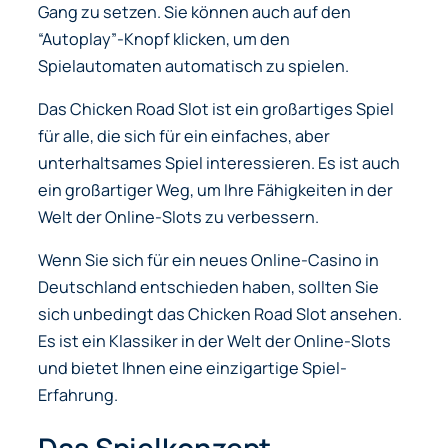
Gang zu setzen. Sie können auch auf den
“Autoplay”-Knopf klicken, um den
Spielautomaten automatisch zu spielen.
Das Chicken Road Slot ist ein großartiges Spiel
für alle, die sich für ein einfaches, aber
unterhaltsames Spiel interessieren. Es ist auch
ein großartiger Weg, um Ihre Fähigkeiten in der
Welt der Online-Slots zu verbessern.
Wenn Sie sich für ein neues Online-Casino in
Deutschland entschieden haben, sollten Sie
sich unbedingt das Chicken Road Slot ansehen.
Es ist ein Klassiker in der Welt der Online-Slots
und bietet Ihnen eine einzigartige Spiel-
Erfahrung.