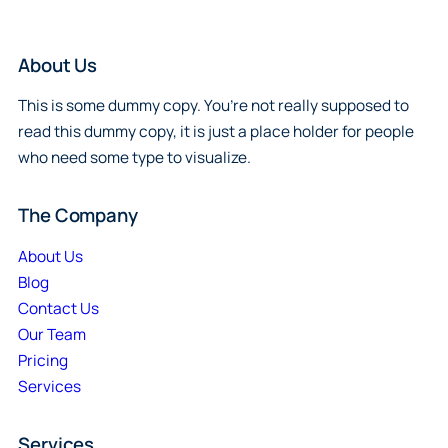
About Us
This is some dummy copy. You’re not really supposed to
read this dummy copy, it is just a place holder for people
who need some type to visualize.
The Company
About Us
Blog
Contact Us
Our Team
Pricing
Services
Services