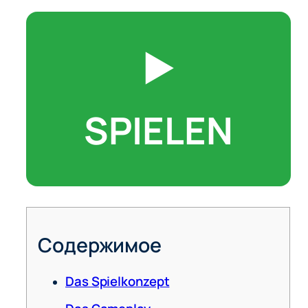
▶️
SPIELEN
Содержимое
Das Spielkonzept