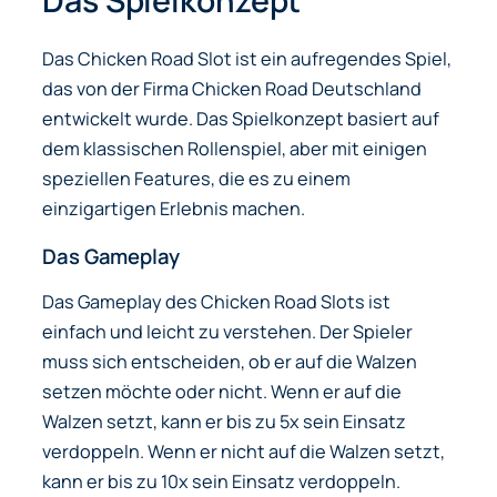
Das Spielkonzept
Das Chicken Road Slot ist ein aufregendes Spiel,
das von der Firma Chicken Road Deutschland
entwickelt wurde. Das Spielkonzept basiert auf
dem klassischen Rollenspiel, aber mit einigen
speziellen Features, die es zu einem
einzigartigen Erlebnis machen.
Das Gameplay
Das Gameplay des Chicken Road Slots ist
einfach und leicht zu verstehen. Der Spieler
muss sich entscheiden, ob er auf die Walzen
setzen möchte oder nicht. Wenn er auf die
Walzen setzt, kann er bis zu 5x sein Einsatz
verdoppeln. Wenn er nicht auf die Walzen setzt,
kann er bis zu 10x sein Einsatz verdoppeln.