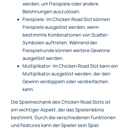
werden, um Freispiele oder andere
Belohnungen auszulösen.
Freispiele: Im Chicken Road Slot können
Freispiele ausgelöst werden, wenn
bestimmte Kombinationen von Scatter-
Symbolen auftreten. Während der
Freispielrunde können weitere Gewinne
ausgelöst werden.
Multiplikator: Im Chicken Road Slot kann ein
Multiplikator ausgelöst werden, der den
Gewinn verdoppeln oder verdreifachen
kann.
Die Spielmechanik des Chicken Road Slots ist
ein wichtiger Aspekt, der das Spielerlebnis
bestimmt. Durch die verschiedenen Funktionen
und Features kann der Spieler sein Spiel