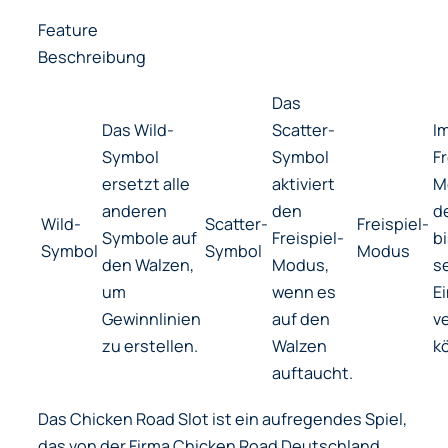
Feature
Beschreibung
Das
Das Wild-
Scatter-
I
Symbol
Symbol
Fr
ersetzt alle
aktiviert
M
anderen
den
d
Wild-
Scatter-
Freispiel-
Symbole auf
Freispiel-
bi
Symbol
Symbol
Modus
den Walzen,
Modus,
s
um
wenn es
E
Gewinnlinien
auf den
v
zu erstellen.
Walzen
k
auftaucht.
Das Chicken Road Slot ist ein aufregendes Spiel,
das von der Firma Chicken Road Deutschland