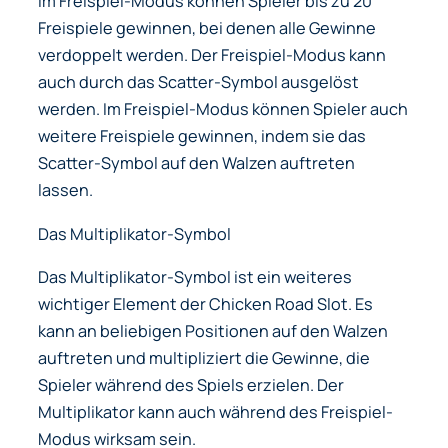
Im Freispiel-Modus können Spieler bis zu 20
Freispiele gewinnen, bei denen alle Gewinne
verdoppelt werden. Der Freispiel-Modus kann
auch durch das Scatter-Symbol ausgelöst
werden. Im Freispiel-Modus können Spieler auch
weitere Freispiele gewinnen, indem sie das
Scatter-Symbol auf den Walzen auftreten
lassen.
Das Multiplikator-Symbol
Das Multiplikator-Symbol ist ein weiteres
wichtiger Element der Chicken Road Slot. Es
kann an beliebigen Positionen auf den Walzen
auftreten und multipliziert die Gewinne, die
Spieler während des Spiels erzielen. Der
Multiplikator kann auch während des Freispiel-
Modus wirksam sein.