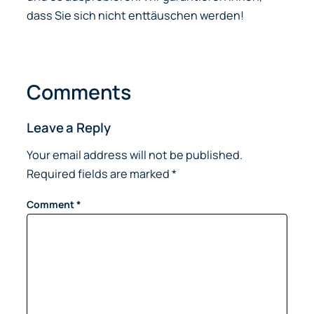
dass Sie sich nicht enttäuschen werden!
Comments
Leave a Reply
Your email address will not be published.
Required fields are marked
*
Comment
*