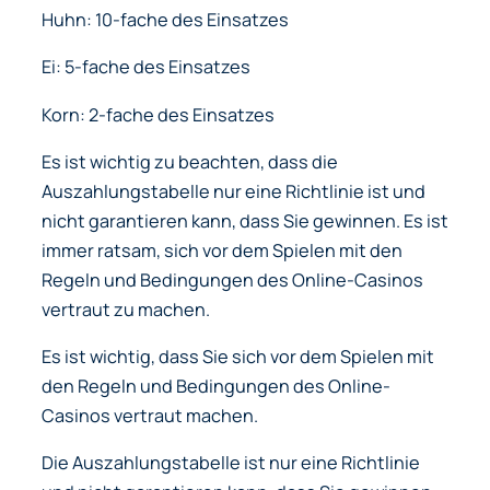
Huhn: 10-fache des Einsatzes
Ei: 5-fache des Einsatzes
Korn: 2-fache des Einsatzes
Es ist wichtig zu beachten, dass die
Auszahlungstabelle nur eine Richtlinie ist und
nicht garantieren kann, dass Sie gewinnen. Es ist
immer ratsam, sich vor dem Spielen mit den
Regeln und Bedingungen des Online-Casinos
vertraut zu machen.
Es ist wichtig, dass Sie sich vor dem Spielen mit
den Regeln und Bedingungen des Online-
Casinos vertraut machen.
Die Auszahlungstabelle ist nur eine Richtlinie