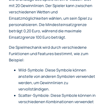
mit 20 Gewinnlinien. Der Spieler kann zwischen
verschiedenen Wetten und
Einsatzmöglichkeiten wählen, um sein Spiel zu
personalisieren. Die Mindesteinsatzgrenze
beträgt 0,20 Euro, während die maximale
Einsatzgrenze 100 Euro beträgt.
Die Spielmechanik wird durch verschiedene
Funktionen und Features bestimmt, wie zum
Beispiel:
Wild-Symbole: Diese Symbole können
anstelle von anderen Symbolen verwendet
werden, um Gewinnlinien zu
vervollständigen.
Scatter-Symbole: Diese Symbole können in
verschiedenen Kombinationen verwendet