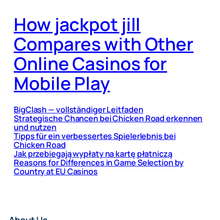
How jackpot jill
Compares with Other
Online Casinos for
Mobile Play
BigClash — vollständiger Leitfaden
Strategische Chancen bei Chicken Road erkennen
und nutzen
Tipps für ein verbessertes Spielerlebnis bei
Chicken Road
Jak przebiegają wypłaty na kartę płatniczą
Reasons for Differences in Game Selection by
Country at EU Casinos
About Us