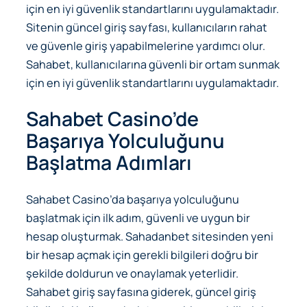
için en iyi güvenlik standartlarını uygulamaktadır.
Sitenin güncel giriş sayfası, kullanıcıların rahat
ve güvenle giriş yapabilmelerine yardımcı olur.
Sahabet, kullanıcılarına güvenli bir ortam sunmak
için en iyi güvenlik standartlarını uygulamaktadır.
Sahabet Casino’de
Başarıya Yolculuğunu
Başlatma Adımları
Sahabet Casino’da başarıya yolculuğunu
başlatmak için ilk adım, güvenli ve uygun bir
hesap oluşturmak. Sahadanbet sitesinden yeni
bir hesap açmak için gerekli bilgileri doğru bir
şekilde doldurun ve onaylamak yeterlidir.
Sahabet giriş sayfasına giderek, güncel giriş