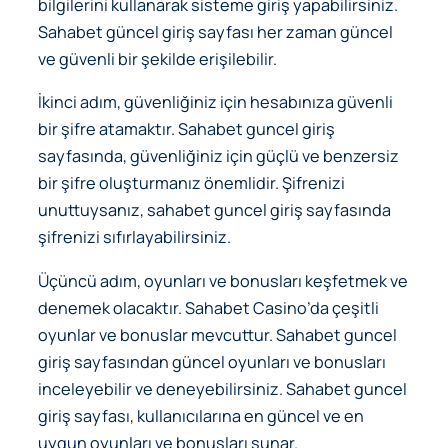
bilgilerini kullanarak sisteme giriş yapabilirsiniz.
Sahabet güncel giriş sayfası her zaman güncel
ve güvenli bir şekilde erişilebilir.
İkinci adım, güvenliğiniz için hesabınıza güvenli
bir şifre atamaktır. Sahabet guncel giriş
sayfasında, güvenliğiniz için güçlü ve benzersiz
bir şifre oluşturmanız önemlidir. Şifrenizi
unuttuysanız, sahabet guncel giriş sayfasında
şifrenizi sıfırlayabilirsiniz.
Üçüncü adım, oyunları ve bonusları keşfetmek ve
denemek olacaktır. Sahabet Casino’da çeşitli
oyunlar ve bonuslar mevcuttur. Sahabet guncel
giriş sayfasından güncel oyunları ve bonusları
inceleyebilir ve deneyebilirsiniz. Sahabet guncel
giriş sayfası, kullanıcılarına en güncel ve en
uygun oyunları ve bonusları sunar.